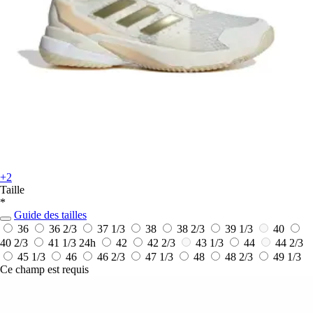
+2
Taille
*
Guide des tailles
36
36 2/3
37 1/3
38
38 2/3
39 1/3
40
40 2/3
41 1/3
24h
42
42 2/3
43 1/3
44
44 2/3
45 1/3
46
46 2/3
47 1/3
48
48 2/3
49 1/3
Ce champ est requis