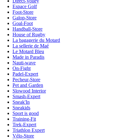
Direct-Volley
Espace Golf
Foot-Store
Galop-Store
Goal-Foot
Handball-Store
House of Rugby
La bagagerie du Motard
La sellerie de Maé
Le Motard Bleu
Made in Paradis
Nauti-wave
On-Fight
Padel-Expert
Pecheur-Store
Pet and Garden
Slowood Interior
Smash-Expert
Sneak'In
Sneakids
Sport is good
Training-Fit
Trek-Expert
Triathlon Expert
Vélo-Store