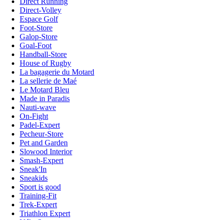
Direct Running
Direct-Volley
Espace Golf
Foot-Store
Galop-Store
Goal-Foot
Handball-Store
House of Rugby
La bagagerie du Motard
La sellerie de Maé
Le Motard Bleu
Made in Paradis
Nauti-wave
On-Fight
Padel-Expert
Pecheur-Store
Pet and Garden
Slowood Interior
Smash-Expert
Sneak'In
Sneakids
Sport is good
Training-Fit
Trek-Expert
Triathlon Expert