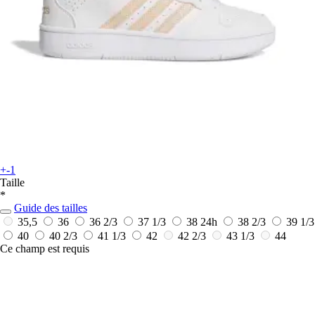
+-1
Taille
*
Guide des tailles
35,5
36
36 2/3
37 1/3
38
24h
38 2/3
39 1/3
40
40 2/3
41 1/3
42
42 2/3
43 1/3
44
Ce champ est requis