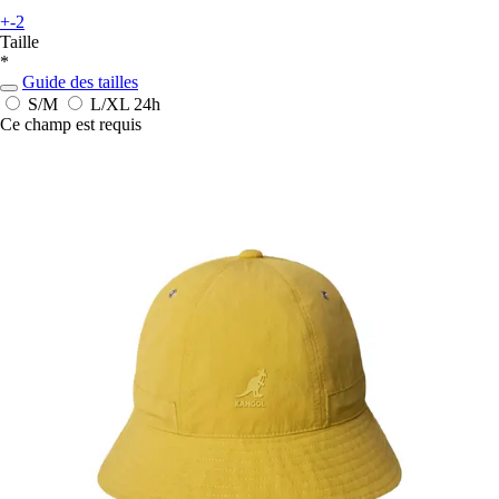
+-2
Taille
*
Guide des tailles
S/M
L/XL
24h
Ce champ est requis