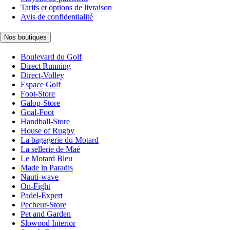
Tarifs et options de livraison
Avis de confidentialité
Nos boutiques
Boulevard du Golf
Direct Running
Direct-Volley
Espace Golf
Foot-Store
Galop-Store
Goal-Foot
Handball-Store
House of Rugby
La bagagerie du Motard
La sellerie de Maé
Le Motard Bleu
Made in Paradis
Nauti-wave
On-Fight
Padel-Expert
Pecheur-Store
Pet and Garden
Slowood Interior