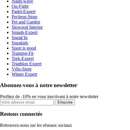
Nauti-wave
On-Fight
Padel-Expert
Pecheur-Store
Pet and Garden
Slowood Interior
Smash-Expert
Sneak'In
Sneakids
Sport is good
Training-Fit
Trek-Expert
Triathlon Expert
Vélo-Store
Winter Expert
Abonnez-vous à notre newsletter
Profitez de -10% en vous inscrivant à notre newsletter
S'inscrire
Restons connectés
Retrouvez-nous sur les réseaux sociaux