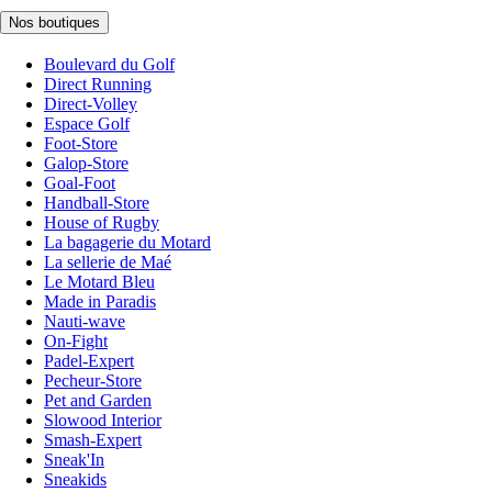
Nos boutiques
Boulevard du Golf
Direct Running
Direct-Volley
Espace Golf
Foot-Store
Galop-Store
Goal-Foot
Handball-Store
House of Rugby
La bagagerie du Motard
La sellerie de Maé
Le Motard Bleu
Made in Paradis
Nauti-wave
On-Fight
Padel-Expert
Pecheur-Store
Pet and Garden
Slowood Interior
Smash-Expert
Sneak'In
Sneakids