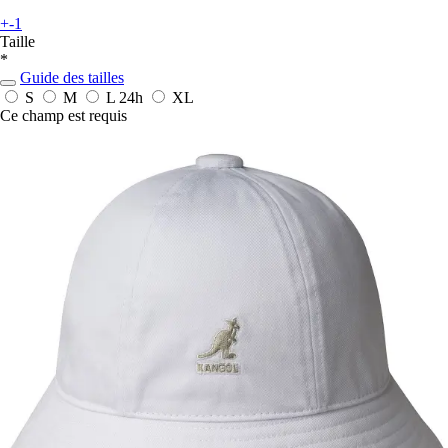
+-1
Taille
*
Guide des tailles
S
M
L
24h
XL
Ce champ est requis