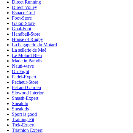
Direct Running
Direct-Volley
Espace Golf
Foot-Store
Galop-Store
Goal-Foot
Handball-Store
House of Rugby
La bagagerie du Motard
La sellerie de Maé
Le Motard Bleu
Made in Paradis
Nauti-wave
On-Fight
Padel-Expert
Pecheur-Store
Pet and Garden
Slowood Interior
Smash-Expert
Sneak'In
Sneakids
Sport is good
Training-Fit
Trek-Expert
Triathlon Expert