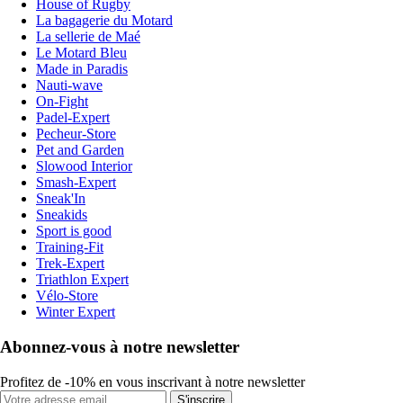
House of Rugby
La bagagerie du Motard
La sellerie de Maé
Le Motard Bleu
Made in Paradis
Nauti-wave
On-Fight
Padel-Expert
Pecheur-Store
Pet and Garden
Slowood Interior
Smash-Expert
Sneak'In
Sneakids
Sport is good
Training-Fit
Trek-Expert
Triathlon Expert
Vélo-Store
Winter Expert
Abonnez-vous à notre newsletter
Profitez de -10% en vous inscrivant à notre newsletter
S'inscrire