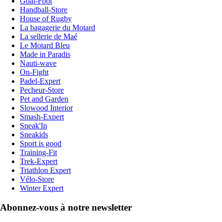
Goal-Foot
Handball-Store
House of Rugby
La bagagerie du Motard
La sellerie de Maé
Le Motard Bleu
Made in Paradis
Nauti-wave
On-Fight
Padel-Expert
Pecheur-Store
Pet and Garden
Slowood Interior
Smash-Expert
Sneak'In
Sneakids
Sport is good
Training-Fit
Trek-Expert
Triathlon Expert
Vélo-Store
Winter Expert
Abonnez-vous à notre newsletter