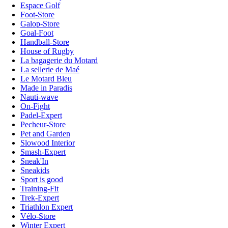
Espace Golf
Foot-Store
Galop-Store
Goal-Foot
Handball-Store
House of Rugby
La bagagerie du Motard
La sellerie de Maé
Le Motard Bleu
Made in Paradis
Nauti-wave
On-Fight
Padel-Expert
Pecheur-Store
Pet and Garden
Slowood Interior
Smash-Expert
Sneak'In
Sneakids
Sport is good
Training-Fit
Trek-Expert
Triathlon Expert
Vélo-Store
Winter Expert