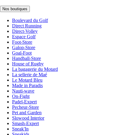
Nos boutiques
Boulevard du Golf
Direct Running
Direct-Volley
Espace Golf
Foot-Store
Galop-Store
Goal-Foot
Handball-Store
House of Rugby
La bagagerie du Motard
La sellerie de Maé
Le Motard Bleu
Made in Paradis
Nauti-wave
On-Fight
Padel-Expert
Pecheur-Store
Pet and Garden
Slowood Interior
Smash-Expert
Sneak'In
Sneakids