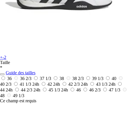
+-2
Taille
*
Guide des tailles
36
36 2/3
37 1/3
38
38 2/3
39 1/3
40
40 2/3
41 1/3
24h
42
24h
42 2/3
24h
43 1/3
24h
44
24h
44 2/3
24h
45 1/3
24h
46
46 2/3
47 1/3
48
49 1/3
Ce champ est requis