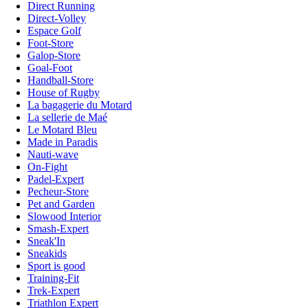
Direct Running
Direct-Volley
Espace Golf
Foot-Store
Galop-Store
Goal-Foot
Handball-Store
House of Rugby
La bagagerie du Motard
La sellerie de Maé
Le Motard Bleu
Made in Paradis
Nauti-wave
On-Fight
Padel-Expert
Pecheur-Store
Pet and Garden
Slowood Interior
Smash-Expert
Sneak'In
Sneakids
Sport is good
Training-Fit
Trek-Expert
Triathlon Expert