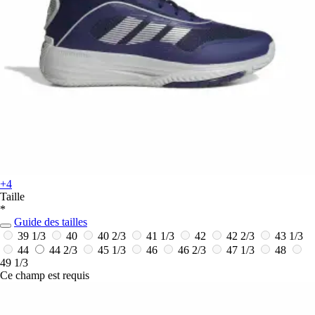
+4
Taille
*
Guide des tailles
39 1/3
40
40 2/3
41 1/3
42
42 2/3
43 1/3
44
44 2/3
45 1/3
46
46 2/3
47 1/3
48
49 1/3
Ce champ est requis