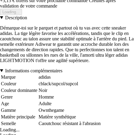
+3,15 €
offerts sur votre prochaine commande
Crédités après
validation de votre commande
Loading...
Description
Démarque-toi sur le parquet et partout où tu vas avec cette sneaker
adidas. La tige légère favorise les accélérations, tandis que le clip en
caoutchouc au talon assure une stabilité optimale à l'arrière du pied. La
semelle extérieure Adiwear te garantit une accroche durable lors des
changements de direction rapides. Que tu perfectionnes ton talent en
basketball ou sillonnes les rues de la ville, l'amorti ultra léger adidas
LIGHTMOTION t'offre une agilité supérieure.
Informations complémentaires
Marque
adidas
Couleur
cblack/supcol/supcol
Couleur dominante
Noir
Genre
Homme
Age
Adulte
Gamme
Ownthegame
Matière principale
Matière synthétique
Semelle
Caoutchouc résistant à l'abrasion
Loading...