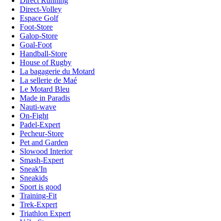
Direct Running
Direct-Volley
Espace Golf
Foot-Store
Galop-Store
Goal-Foot
Handball-Store
House of Rugby
La bagagerie du Motard
La sellerie de Maé
Le Motard Bleu
Made in Paradis
Nauti-wave
On-Fight
Padel-Expert
Pecheur-Store
Pet and Garden
Slowood Interior
Smash-Expert
Sneak'In
Sneakids
Sport is good
Training-Fit
Trek-Expert
Triathlon Expert