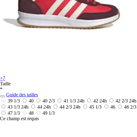
+7
Taille
*
Guide des tailles
39 1/3
40
40 2/3
41 1/3
24h
42
24h
42 2/3
24h
43 1/3
24h
44
24h
44 2/3
24h
45 1/3
46
46 2/3
47 1/3
48
49 1/3
Ce champ est requis