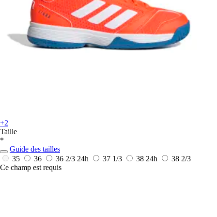
+2
Taille
*
Guide des tailles
35
36
36 2/3
24h
37 1/3
38
24h
38 2/3
Ce champ est requis