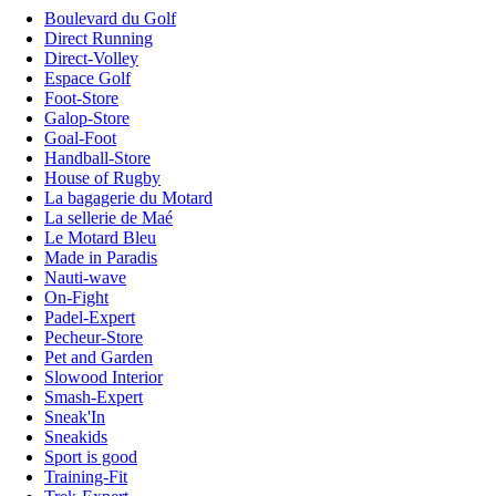
Boulevard du Golf
Direct Running
Direct-Volley
Espace Golf
Foot-Store
Galop-Store
Goal-Foot
Handball-Store
House of Rugby
La bagagerie du Motard
La sellerie de Maé
Le Motard Bleu
Made in Paradis
Nauti-wave
On-Fight
Padel-Expert
Pecheur-Store
Pet and Garden
Slowood Interior
Smash-Expert
Sneak'In
Sneakids
Sport is good
Training-Fit