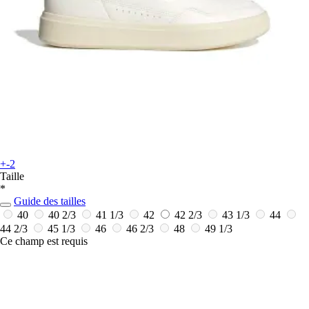
+-2
Taille
*
Guide des tailles
40
40 2/3
41 1/3
42
42 2/3
43 1/3
44
44 2/3
45 1/3
46
46 2/3
48
49 1/3
Ce champ est requis