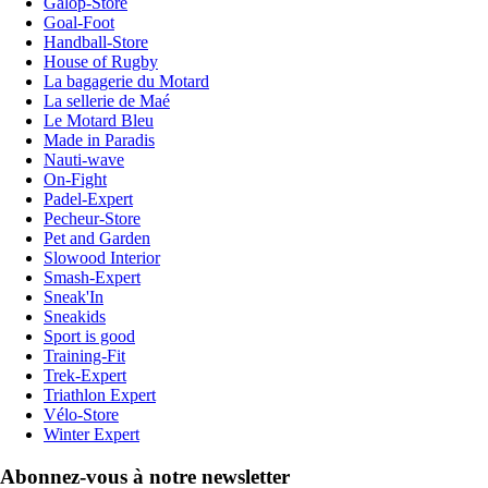
Galop-Store
Goal-Foot
Handball-Store
House of Rugby
La bagagerie du Motard
La sellerie de Maé
Le Motard Bleu
Made in Paradis
Nauti-wave
On-Fight
Padel-Expert
Pecheur-Store
Pet and Garden
Slowood Interior
Smash-Expert
Sneak'In
Sneakids
Sport is good
Training-Fit
Trek-Expert
Triathlon Expert
Vélo-Store
Winter Expert
Abonnez-vous à notre newsletter