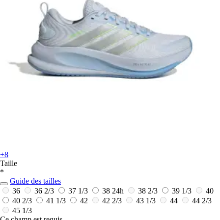
+8
Taille
*
Guide des tailles
36
36 2/3
37 1/3
38
24h
38 2/3
39 1/3
40
40 2/3
41 1/3
42
42 2/3
43 1/3
44
44 2/3
45 1/3
Ce champ est requis