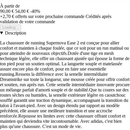
À partir de
90,00 €
54,00 €
-40%
+2,70 €
offerts sur votre prochaine commande
Crédités après
validation de votre commande
Loading...
Description
La chaussure de running Supernova Ease 2 est conçue pour allier
confort et maintien à chaque foulée, que ce soit pour un run matinal ou
pour atteindre de nouveaux objectifs.Dotée d'une tige en mesh
technique légère, elle offre un chaussant ajustée qui épouse la forme de
ton pied pour un soutien optimal. La languette souple et matelassée
assure encore plus de confort, pour en faire une essentielle
running.Ressens la différence avec la semelle intermédiaire
Dreamstrike sur toute la longueur, une mousse créée pour offrir confort
et soutien, run après run. Cette semelle intermédiaire innovante procure
un mélange parfait d'amorti souple et de stabilité.Que tu coures sur des
routes sèches ou humides, la semelle extérieure légère en caoutchouc
soufflé garantit une traction dynamique, accompagnant la transition du
talon à l'avant-pied. Avec un design étendu par rapport au modèle
précédent, elle assure une meilleure transition et une accroche
renforcée.Repousse tes limites avec cette chaussure offrant confort et
maintien qui deviendra vite incontournable. Avec adidas, c'est bien
plus qu'une chaussure. C'est un mode de vie.