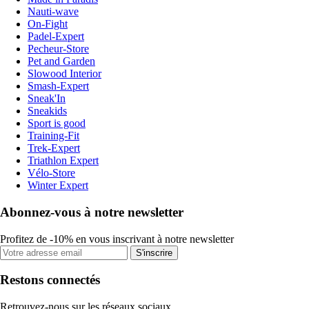
Nauti-wave
On-Fight
Padel-Expert
Pecheur-Store
Pet and Garden
Slowood Interior
Smash-Expert
Sneak'In
Sneakids
Sport is good
Training-Fit
Trek-Expert
Triathlon Expert
Vélo-Store
Winter Expert
Abonnez-vous à notre newsletter
Profitez de -10% en vous inscrivant à notre newsletter
S'inscrire
Restons connectés
Retrouvez-nous sur les réseaux sociaux