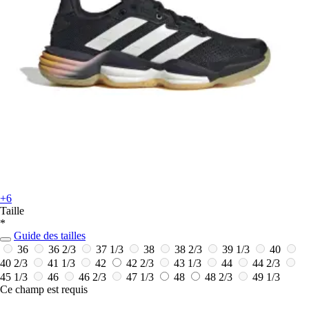
+6
Taille
*
Guide des tailles
36
36 2/3
37 1/3
38
38 2/3
39 1/3
40
40 2/3
41 1/3
42
42 2/3
43 1/3
44
44 2/3
45 1/3
46
46 2/3
47 1/3
48
48 2/3
49 1/3
Ce champ est requis