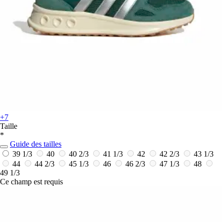
+7
Taille
*
Guide des tailles
39 1/3
40
40 2/3
41 1/3
42
42 2/3
43 1/3
44
44 2/3
45 1/3
46
46 2/3
47 1/3
48
49 1/3
Ce champ est requis