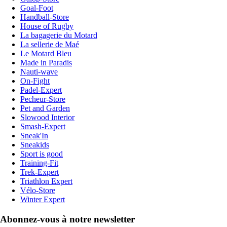
Goal-Foot
Handball-Store
House of Rugby
La bagagerie du Motard
La sellerie de Maé
Le Motard Bleu
Made in Paradis
Nauti-wave
On-Fight
Padel-Expert
Pecheur-Store
Pet and Garden
Slowood Interior
Smash-Expert
Sneak'In
Sneakids
Sport is good
Training-Fit
Trek-Expert
Triathlon Expert
Vélo-Store
Winter Expert
Abonnez-vous à notre newsletter