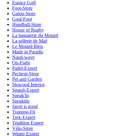
Espace Golf
Foot-Store
Galop-Store
Goal-Foot
Handball-Store
House of Rugby
La bagagerie du Motard
La sellerie de Maé
Le Motard Bleu
Made in Paradis
Nauti-wave
On-Fight
Padel-Expert
Pecheur-Store
Pet and Garden
Slowood Interior
Smash-Expert
Sneak'In
Sneakids
Sport is good
Training-Fit
Trek-Expert
Triathlon Expert
Vélo-Store
Winter Expert