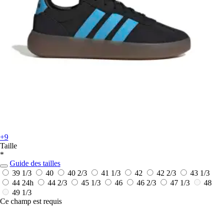
+9
Taille
*
Guide des tailles
39 1/3
40
40 2/3
41 1/3
42
42 2/3
43 1/3
44
24h
44 2/3
45 1/3
46
46 2/3
47 1/3
48
49 1/3
Ce champ est requis