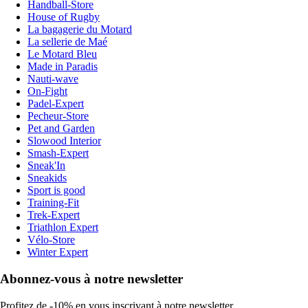
Handball-Store
House of Rugby
La bagagerie du Motard
La sellerie de Maé
Le Motard Bleu
Made in Paradis
Nauti-wave
On-Fight
Padel-Expert
Pecheur-Store
Pet and Garden
Slowood Interior
Smash-Expert
Sneak'In
Sneakids
Sport is good
Training-Fit
Trek-Expert
Triathlon Expert
Vélo-Store
Winter Expert
Abonnez-vous à notre newsletter
Profitez de -10% en vous inscrivant à notre newsletter