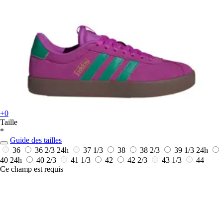
+0
Taille
*
Guide des tailles
36
36 2/3
24h
37 1/3
38
38 2/3
39 1/3
24h
40
24h
40 2/3
41 1/3
42
42 2/3
43 1/3
44
Ce champ est requis