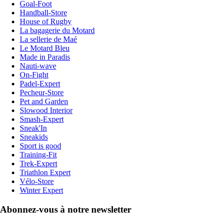
Goal-Foot
Handball-Store
House of Rugby
La bagagerie du Motard
La sellerie de Maé
Le Motard Bleu
Made in Paradis
Nauti-wave
On-Fight
Padel-Expert
Pecheur-Store
Pet and Garden
Slowood Interior
Smash-Expert
Sneak'In
Sneakids
Sport is good
Training-Fit
Trek-Expert
Triathlon Expert
Vélo-Store
Winter Expert
Abonnez-vous à notre newsletter