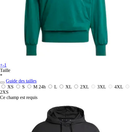
+-1
Taille
*
Guide des tailles
XS
S
M
24h
L
XL
2XL
3XL
4XL
2XS
Ce champ est requis