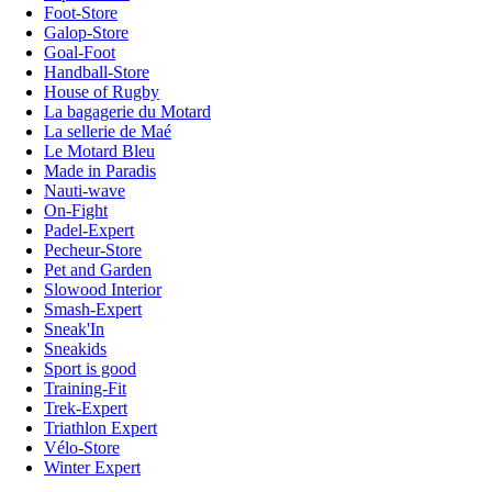
Foot-Store
Galop-Store
Goal-Foot
Handball-Store
House of Rugby
La bagagerie du Motard
La sellerie de Maé
Le Motard Bleu
Made in Paradis
Nauti-wave
On-Fight
Padel-Expert
Pecheur-Store
Pet and Garden
Slowood Interior
Smash-Expert
Sneak'In
Sneakids
Sport is good
Training-Fit
Trek-Expert
Triathlon Expert
Vélo-Store
Winter Expert