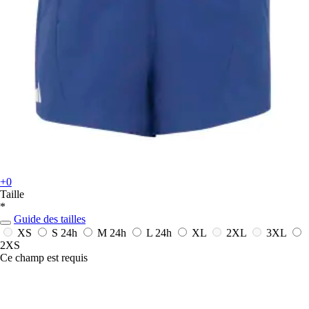
+0
Taille
*
Guide des tailles
XS
S
24h
M
24h
L
24h
XL
2XL
3XL
2XS
Ce champ est requis