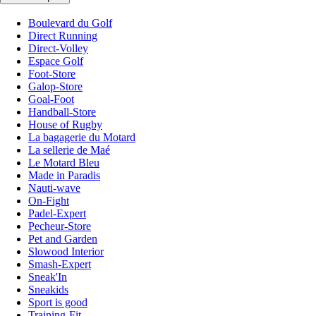
Boulevard du Golf
Direct Running
Direct-Volley
Espace Golf
Foot-Store
Galop-Store
Goal-Foot
Handball-Store
House of Rugby
La bagagerie du Motard
La sellerie de Maé
Le Motard Bleu
Made in Paradis
Nauti-wave
On-Fight
Padel-Expert
Pecheur-Store
Pet and Garden
Slowood Interior
Smash-Expert
Sneak'In
Sneakids
Sport is good
Training-Fit