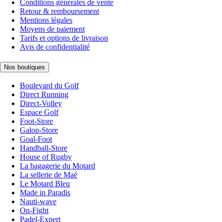
Conditions générales de vente
Retour & remboursement
Mentions légales
Moyens de paiement
Tarifs et options de livraison
Avis de confidentialité
Nos boutiques
Boulevard du Golf
Direct Running
Direct-Volley
Espace Golf
Foot-Store
Galop-Store
Goal-Foot
Handball-Store
House of Rugby
La bagagerie du Motard
La sellerie de Maé
Le Motard Bleu
Made in Paradis
Nauti-wave
On-Fight
Padel-Expert