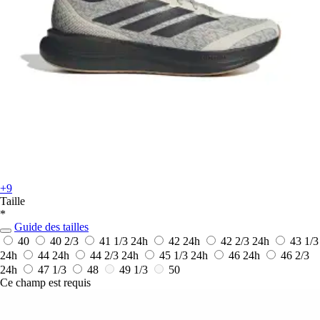
+9
Taille
*
Guide des tailles
40
40 2/3
41 1/3
24h
42
24h
42 2/3
24h
43 1/3
24h
44
24h
44 2/3
24h
45 1/3
24h
46
24h
46 2/3
24h
47 1/3
48
49 1/3
50
Ce champ est requis