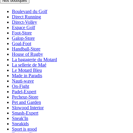
Nos boutiques
Boulevard du Golf
Direct Running
Direct-Volley
Espace Golf
Foot-Store
Galop-Store
Goal-Foot
Handball-Store
House of Rugby
La bagagerie du Motard
La sellerie de Maé
Le Motard Bleu
Made in Paradis
Nauti-wave
On-Fight
Padel-Expert
Pecheur-Store
Pet and Garden
Slowood Interior
Smash-Expert
Sneak'In
Sneakids
Sport is good