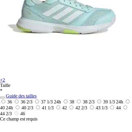
+2
Taille
*
Guide des tailles
36
36 2/3
37 1/3
24h
38
38 2/3
39 1/3
24h
40
24h
40 2/3
41 1/3
42
42 2/3
43 1/3
44
44 2/3
46
Ce champ est requis