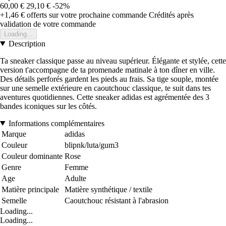
60,00 €
29,10 €
-52%
+1,46 €
offerts sur votre prochaine commande
Crédités après
validation de votre commande
Loading...
Description
Ta sneaker classique passe au niveau supérieur. Élégante et stylée, cette
version t'accompagne de ta promenade matinale à ton dîner en ville.
Des détails perforés gardent les pieds au frais. Sa tige souple, montée
sur une semelle extérieure en caoutchouc classique, te suit dans tes
aventures quotidiennes. Cette sneaker adidas est agrémentée des 3
bandes iconiques sur les côtés.
Informations complémentaires
Marque
adidas
Couleur
blipnk/luta/gum3
Couleur dominante
Rose
Genre
Femme
Age
Adulte
Matière principale
Matière synthétique / textile
Semelle
Caoutchouc résistant à l'abrasion
Loading...
Loading...