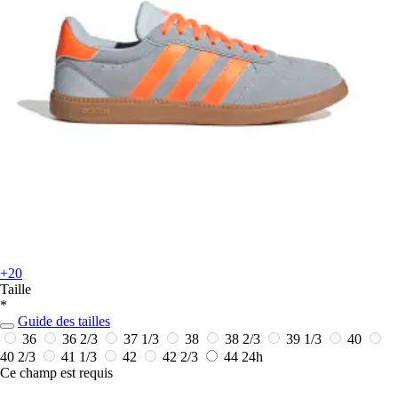
+20
Taille
*
Guide des tailles
36
36 2/3
37 1/3
38
38 2/3
39 1/3
40
40 2/3
41 1/3
42
42 2/3
44
24h
Ce champ est requis