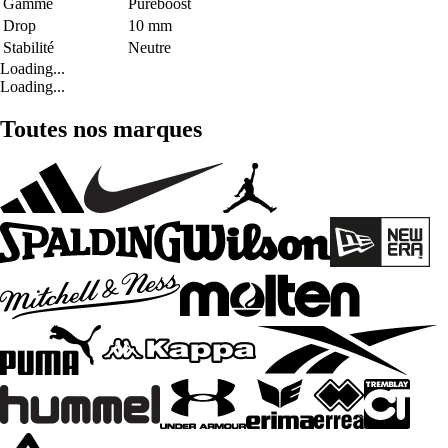
Gamme
Pureboost
Drop
10 mm
Stabilité
Neutre
Loading...
Loading...
Toutes nos marques