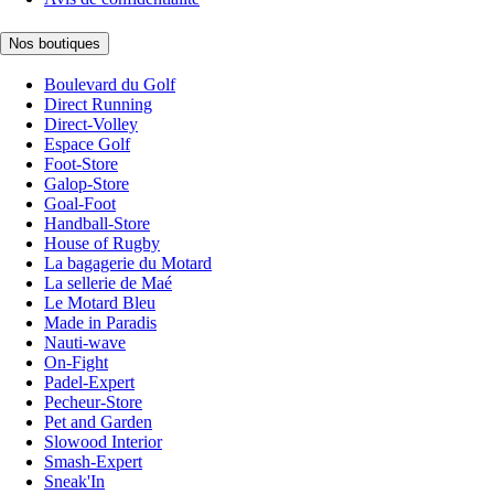
Nos boutiques
Boulevard du Golf
Direct Running
Direct-Volley
Espace Golf
Foot-Store
Galop-Store
Goal-Foot
Handball-Store
House of Rugby
La bagagerie du Motard
La sellerie de Maé
Le Motard Bleu
Made in Paradis
Nauti-wave
On-Fight
Padel-Expert
Pecheur-Store
Pet and Garden
Slowood Interior
Smash-Expert
Sneak'In