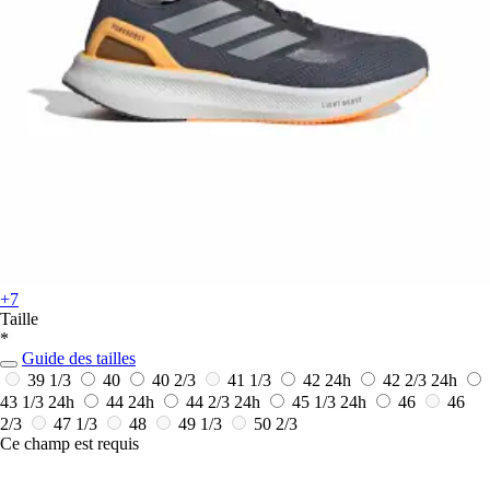
+7
Taille
*
Guide des tailles
39 1/3
40
40 2/3
41 1/3
42
24h
42 2/3
24h
43 1/3
24h
44
24h
44 2/3
24h
45 1/3
24h
46
46
2/3
47 1/3
48
49 1/3
50 2/3
Ce champ est requis