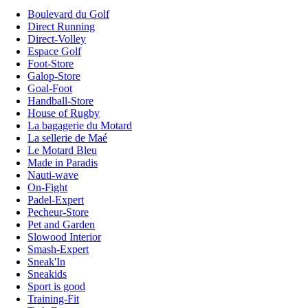
Boulevard du Golf
Direct Running
Direct-Volley
Espace Golf
Foot-Store
Galop-Store
Goal-Foot
Handball-Store
House of Rugby
La bagagerie du Motard
La sellerie de Maé
Le Motard Bleu
Made in Paradis
Nauti-wave
On-Fight
Padel-Expert
Pecheur-Store
Pet and Garden
Slowood Interior
Smash-Expert
Sneak'In
Sneakids
Sport is good
Training-Fit