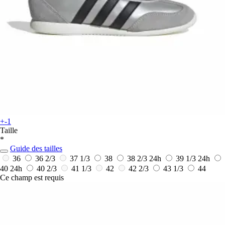
+-1
Taille
*
Guide des tailles
36
36 2/3
37 1/3
38
38 2/3
24h
39 1/3
24h
40
24h
40 2/3
41 1/3
42
42 2/3
43 1/3
44
Ce champ est requis