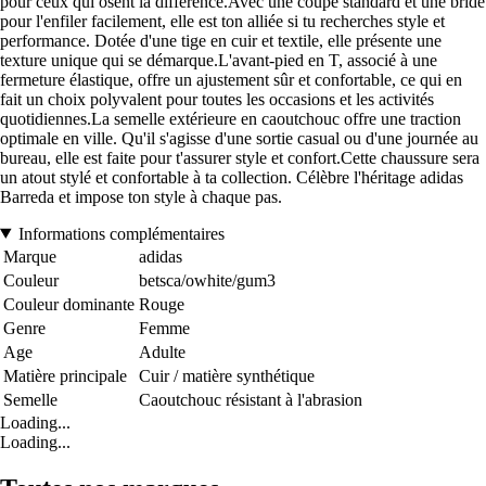
pour ceux qui osent la différence.Avec une coupe standard et une bride
pour l'enfiler facilement, elle est ton alliée si tu recherches style et
performance. Dotée d'une tige en cuir et textile, elle présente une
texture unique qui se démarque.L'avant-pied en T, associé à une
fermeture élastique, offre un ajustement sûr et confortable, ce qui en
fait un choix polyvalent pour toutes les occasions et les activités
quotidiennes.La semelle extérieure en caoutchouc offre une traction
optimale en ville. Qu'il s'agisse d'une sortie casual ou d'une journée au
bureau, elle est faite pour t'assurer style et confort.Cette chaussure sera
un atout stylé et confortable à ta collection. Célèbre l'héritage adidas
Barreda et impose ton style à chaque pas.
Informations complémentaires
Marque
adidas
Couleur
betsca/owhite/gum3
Couleur dominante
Rouge
Genre
Femme
Age
Adulte
Matière principale
Cuir / matière synthétique
Semelle
Caoutchouc résistant à l'abrasion
Loading...
Loading...