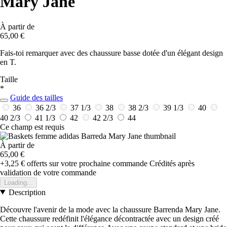
Mary Jane
À partir de
65,00 €
Fais-toi remarquer avec des chaussure basse dotée d'un élégant design
en T.
Taille
*
Guide des tailles
36
36 2/3
37 1/3
38
38 2/3
39 1/3
40
40 2/3
41 1/3
42
42 2/3
44
Ce champ est requis
À partir de
65,00 €
+3,25 €
offerts sur votre prochaine commande
Crédités après
validation de votre commande
Loading...
Description
Découvre l'avenir de la mode avec la chaussure Barrenda Mary Jane.
Cette chaussure redéfinit l'élégance décontractée avec un design créé