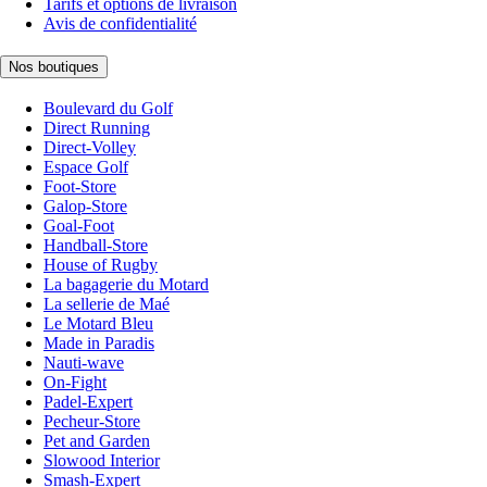
Tarifs et options de livraison
Avis de confidentialité
Nos boutiques
Boulevard du Golf
Direct Running
Direct-Volley
Espace Golf
Foot-Store
Galop-Store
Goal-Foot
Handball-Store
House of Rugby
La bagagerie du Motard
La sellerie de Maé
Le Motard Bleu
Made in Paradis
Nauti-wave
On-Fight
Padel-Expert
Pecheur-Store
Pet and Garden
Slowood Interior
Smash-Expert