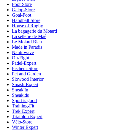
Foot-Store
Galop-Store
Goal-Foot
Handball-Store
House of Rugby
La bagagerie du Motard
La sellerie de Maé
Le Motard Bleu
Made in Paradis
Nauti-wave
On-Fight
Padel-Expert
Pecheur-Store
Pet and Garden
Slowood Interior
Smash-Expert
Sneak'In
Sneakids
Sport is good
Training-Fit
Trek-Expert
Triathlon Expert
Vélo-Store
Winter Expert