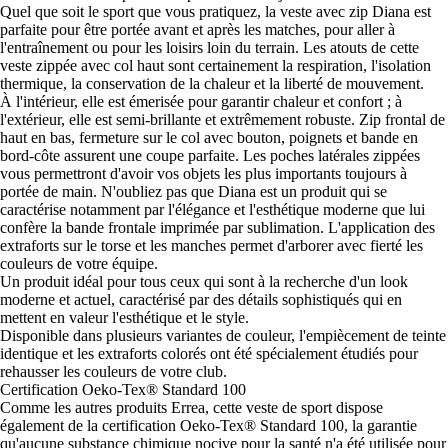
Quel que soit le sport que vous pratiquez, la veste avec zip Diana est
parfaite pour être portée avant et après les matches, pour aller à
l'entraînement ou pour les loisirs loin du terrain. Les atouts de cette
veste zippée avec col haut sont certainement la respiration, l'isolation
thermique, la conservation de la chaleur et la liberté de mouvement.
À l'intérieur, elle est émerisée pour garantir chaleur et confort ; à
l'extérieur, elle est semi-brillante et extrêmement robuste. Zip frontal de
haut en bas, fermeture sur le col avec bouton, poignets et bande en
bord-côte assurent une coupe parfaite. Les poches latérales zippées
vous permettront d'avoir vos objets les plus importants toujours à
portée de main. N'oubliez pas que Diana est un produit qui se
caractérise notamment par l'élégance et l'esthétique moderne que lui
confère la bande frontale imprimée par sublimation. L'application des
extraforts sur le torse et les manches permet d'arborer avec fierté les
couleurs de votre équipe.
Un produit idéal pour tous ceux qui sont à la recherche d'un look
moderne et actuel, caractérisé par des détails sophistiqués qui en
mettent en valeur l'esthétique et le style.
Disponible dans plusieurs variantes de couleur, l'empiècement de teinte
identique et les extraforts colorés ont été spécialement étudiés pour
rehausser les couleurs de votre club.
Certification Oeko-Tex® Standard 100
Comme les autres produits Errea, cette veste de sport dispose
également de la certification Oeko-Tex® Standard 100, la garantie
qu'aucune substance chimique nocive pour la santé n'a été utilisée pour