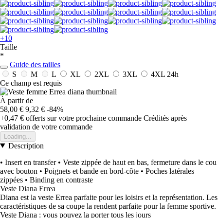
+10
Taille
*
Guide des tailles
S
M
L
XL
2XL
3XL
4XL
24h
Ce champ est requis
À partir de
58,00 €
9,32 €
-84%
+0,47 €
offerts sur votre prochaine commande
Crédités après
validation de votre commande
Loading...
Description
• Insert en transfer • Veste zippée de haut en bas, fermeture dans le cou
avec bouton • Poignets et bande en bord-côte • Poches latérales
zippées • Binding en contraste
Veste Diana Errea
Diana est la veste Errea parfaite pour les loisirs et la représentation. Les
caractéristiques de sa coupe la rendent parfaite pour la femme sportive.
Veste Diana : vous pouvez la porter tous les jours