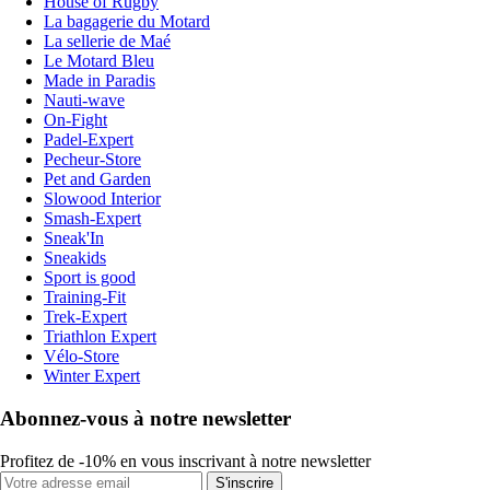
House of Rugby
La bagagerie du Motard
La sellerie de Maé
Le Motard Bleu
Made in Paradis
Nauti-wave
On-Fight
Padel-Expert
Pecheur-Store
Pet and Garden
Slowood Interior
Smash-Expert
Sneak'In
Sneakids
Sport is good
Training-Fit
Trek-Expert
Triathlon Expert
Vélo-Store
Winter Expert
Abonnez-vous à notre newsletter
Profitez de -10% en vous inscrivant à notre newsletter
S'inscrire