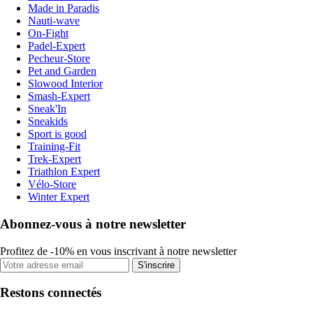
Made in Paradis
Nauti-wave
On-Fight
Padel-Expert
Pecheur-Store
Pet and Garden
Slowood Interior
Smash-Expert
Sneak'In
Sneakids
Sport is good
Training-Fit
Trek-Expert
Triathlon Expert
Vélo-Store
Winter Expert
Abonnez-vous à notre newsletter
Profitez de -10% en vous inscrivant à notre newsletter
S'inscrire
Restons connectés