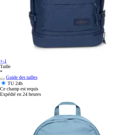
+-1
Taille
*
Guide des tailles
TU
24h
Ce champ est requis
Expédié en 24 heures