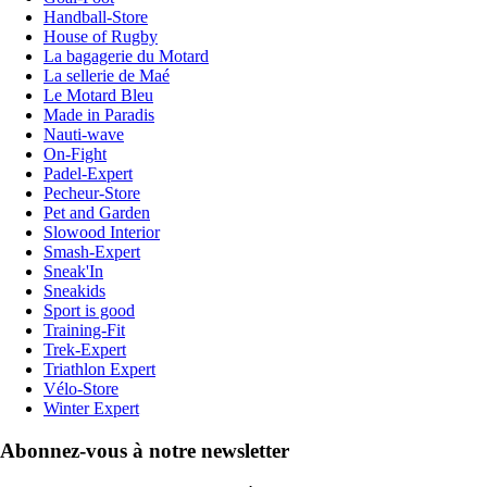
Handball-Store
House of Rugby
La bagagerie du Motard
La sellerie de Maé
Le Motard Bleu
Made in Paradis
Nauti-wave
On-Fight
Padel-Expert
Pecheur-Store
Pet and Garden
Slowood Interior
Smash-Expert
Sneak'In
Sneakids
Sport is good
Training-Fit
Trek-Expert
Triathlon Expert
Vélo-Store
Winter Expert
Abonnez-vous à notre newsletter