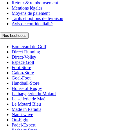
Retour & remboursement
Mentions légales
Moyens de paiement
Tarifs et options de livraison
Avis de confidentialité
Nos boutiques
Boulevard du Golf
Direct Running
Direct-Volley
Espace Golf
Foot-Store
Galop-Store
Goal-Foot
Handball-Store
House of Rugby
La bagagerie du Motard
La sellerie de Maé
Le Motard Bleu
Made in Paradis
Nauti-wave
On-Fight
Padel-Expert