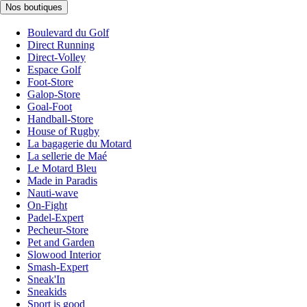
Nos boutiques
Boulevard du Golf
Direct Running
Direct-Volley
Espace Golf
Foot-Store
Galop-Store
Goal-Foot
Handball-Store
House of Rugby
La bagagerie du Motard
La sellerie de Maé
Le Motard Bleu
Made in Paradis
Nauti-wave
On-Fight
Padel-Expert
Pecheur-Store
Pet and Garden
Slowood Interior
Smash-Expert
Sneak'In
Sneakids
Sport is good