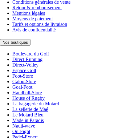
Conditions générales de vente
Retour & remboursement
Mentions légales
Moyens de paiement
Tarifs et options de livraison
Avis de confidentialité
Nos boutiques
Boulevard du Golf
Direct Running
Direct-Volley
Espace Golf
Foot-Store
Galop-Store
Goal-Foot
Handball-Store
House of Rugby
La bagagerie du Motard
La sellerie de Maé
Le Motard Bleu
Made in Paradis
Nauti-wave
On-Fight
Padel-Expert