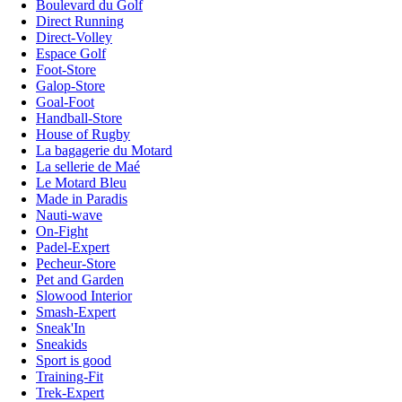
Boulevard du Golf
Direct Running
Direct-Volley
Espace Golf
Foot-Store
Galop-Store
Goal-Foot
Handball-Store
House of Rugby
La bagagerie du Motard
La sellerie de Maé
Le Motard Bleu
Made in Paradis
Nauti-wave
On-Fight
Padel-Expert
Pecheur-Store
Pet and Garden
Slowood Interior
Smash-Expert
Sneak'In
Sneakids
Sport is good
Training-Fit
Trek-Expert