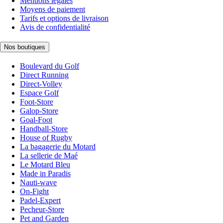
Mentions légales
Moyens de paiement
Tarifs et options de livraison
Avis de confidentialité
Nos boutiques
Boulevard du Golf
Direct Running
Direct-Volley
Espace Golf
Foot-Store
Galop-Store
Goal-Foot
Handball-Store
House of Rugby
La bagagerie du Motard
La sellerie de Maé
Le Motard Bleu
Made in Paradis
Nauti-wave
On-Fight
Padel-Expert
Pecheur-Store
Pet and Garden