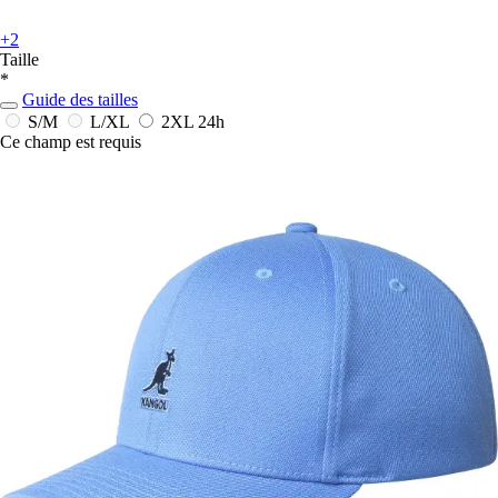
+2
Taille
*
Guide des tailles
S/M
L/XL
2XL
24h
Ce champ est requis