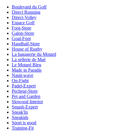
Boulevard du Golf
Direct Running
Direct-Volley
Espace Golf
Foot-Store
Galop-Store
Goal-Foot
Handball-Store
House of Rugby
La bagagerie du Motard
La sellerie de Maé
Le Motard Bleu
Made in Paradis
Nauti-wave
On-Fight
Padel-Expert
Pecheur-Store
Pet and Garden
Slowood Interior
Smash-Expert
Sneak'In
Sneakids
Sport is good
Training-Fit