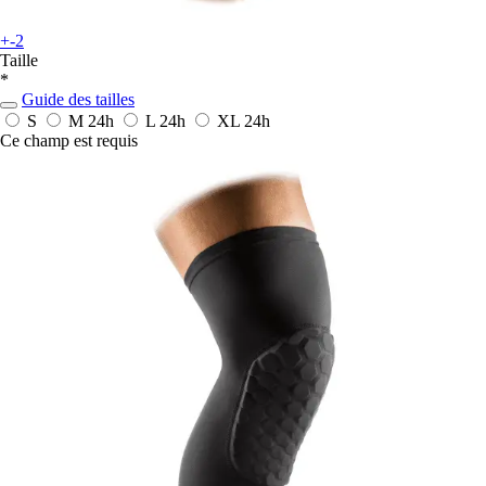
+-2
Taille
*
Guide des tailles
S
M
24h
L
24h
XL
24h
Ce champ est requis