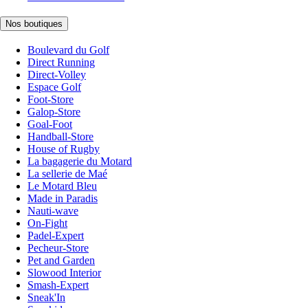
Nos boutiques
Boulevard du Golf
Direct Running
Direct-Volley
Espace Golf
Foot-Store
Galop-Store
Goal-Foot
Handball-Store
House of Rugby
La bagagerie du Motard
La sellerie de Maé
Le Motard Bleu
Made in Paradis
Nauti-wave
On-Fight
Padel-Expert
Pecheur-Store
Pet and Garden
Slowood Interior
Smash-Expert
Sneak'In