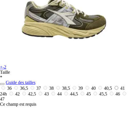
+-2
Taille
*
Guide des tailles
36
36,5
37
38
38,5
39
40
40,5
41
24h
42
42,5
43
44
44,5
45
45,5
46
47
Ce champ est requis