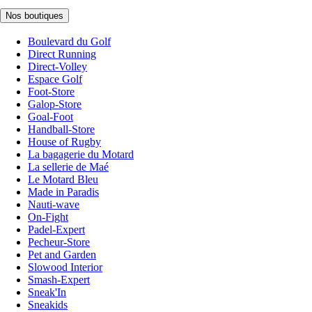
Nos boutiques
Boulevard du Golf
Direct Running
Direct-Volley
Espace Golf
Foot-Store
Galop-Store
Goal-Foot
Handball-Store
House of Rugby
La bagagerie du Motard
La sellerie de Maé
Le Motard Bleu
Made in Paradis
Nauti-wave
On-Fight
Padel-Expert
Pecheur-Store
Pet and Garden
Slowood Interior
Smash-Expert
Sneak'In
Sneakids