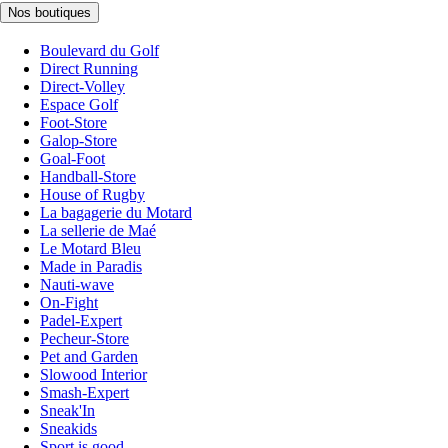
Nos boutiques
Boulevard du Golf
Direct Running
Direct-Volley
Espace Golf
Foot-Store
Galop-Store
Goal-Foot
Handball-Store
House of Rugby
La bagagerie du Motard
La sellerie de Maé
Le Motard Bleu
Made in Paradis
Nauti-wave
On-Fight
Padel-Expert
Pecheur-Store
Pet and Garden
Slowood Interior
Smash-Expert
Sneak'In
Sneakids
Sport is good