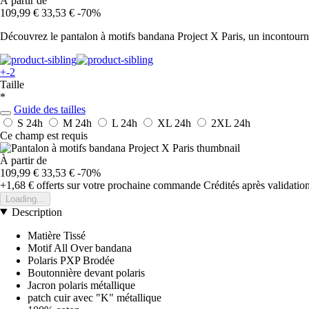
À partir de
109,99 €
33,53 €
-70%
Découvrez le pantalon à motifs bandana Project X Paris, un incontournab
+-2
Taille
*
Guide des tailles
S
24h
M
24h
L
24h
XL
24h
2XL
24h
Ce champ est requis
À partir de
109,99 €
33,53 €
-70%
+1,68 €
offerts sur votre prochaine commande
Crédités après validati
Loading...
Description
Matière Tissé
Motif All Over bandana
Polaris PXP Brodée
Boutonnière devant polaris
Jacron polaris métallique
patch cuir avec "K" métallique