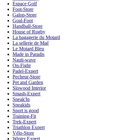
Espace Golf
Foot-Store
Galop-Store
Goal-Foot
Handball-Store
House of Rugby
La bagagerie du Motard
La sellerie de Maé
Le Motard Bleu
Made in Paradis
Nauti-wave
On-Fight
Padel-Expert
Pecheur-Store
Pet and Garden
Slowood Interior
Smash-Expert
Sneak'In
Sneakids
Sport is good
Training-Fit
Trek-Expert
Triathlon Expert
Vélo-Store
Winter Expert