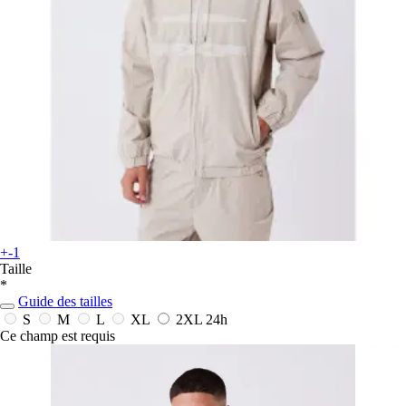
+-1
Taille
*
Guide des tailles
S
M
L
XL
2XL
24h
Ce champ est requis