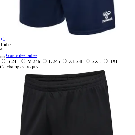
+1
Taille
*
Guide des tailles
S
24h
M
24h
L
24h
XL
24h
2XL
3XL
Ce champ est requis