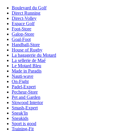
Boulevard du Golf
Direct Running
Direct-Volley
Espace Golf
Foot-Store
Galop-Store
Goal-Foot
Handball-Store
House of Rugby
La bagagerie du Motard
La sellerie de Maé
Le Motard Bleu
Made in Paradis
Nauti-wave
On-Fight
Padel-Expert
Pecheur-Store
Pet and Garden
Slowood Interior
Smash-Expert
Sneak'In
Sneakids
Sport is good
Training-Fit