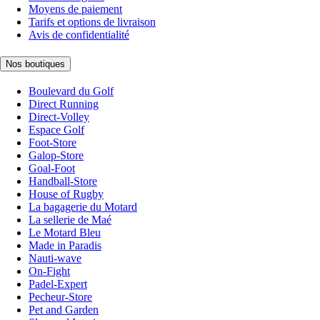
Moyens de paiement
Tarifs et options de livraison
Avis de confidentialité
Nos boutiques
Boulevard du Golf
Direct Running
Direct-Volley
Espace Golf
Foot-Store
Galop-Store
Goal-Foot
Handball-Store
House of Rugby
La bagagerie du Motard
La sellerie de Maé
Le Motard Bleu
Made in Paradis
Nauti-wave
On-Fight
Padel-Expert
Pecheur-Store
Pet and Garden