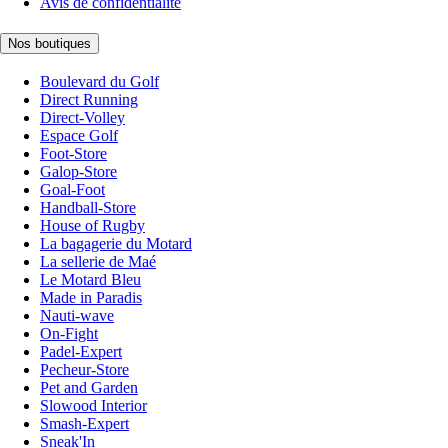
Avis de confidentialité
Nos boutiques
Boulevard du Golf
Direct Running
Direct-Volley
Espace Golf
Foot-Store
Galop-Store
Goal-Foot
Handball-Store
House of Rugby
La bagagerie du Motard
La sellerie de Maé
Le Motard Bleu
Made in Paradis
Nauti-wave
On-Fight
Padel-Expert
Pecheur-Store
Pet and Garden
Slowood Interior
Smash-Expert
Sneak'In