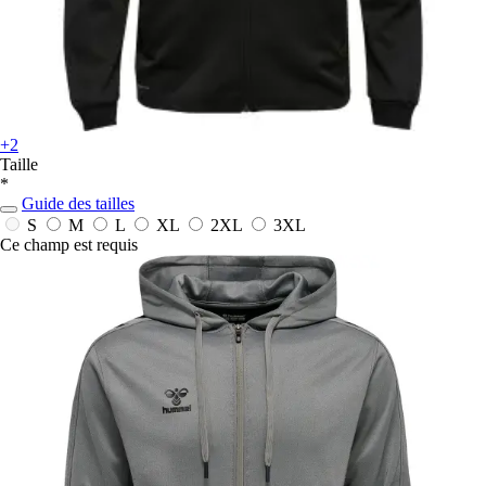
+2
Taille
*
Guide des tailles
S
M
L
XL
2XL
3XL
Ce champ est requis