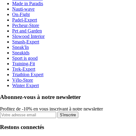
Made in Paradis
Nauti-wave
On-Fight
Padel-Expert
Pecheur-Store
Pet and Garden
Slowood Interior
Smash-Expert
Sneak'In
Sneakids
Sport is good
Training-Fit
Trek-Expert
Triathlon Expert
Vélo-Store
Winter Expert
Abonnez-vous à notre newsletter
Profitez de -10% en vous inscrivant à notre newsletter
S'inscrire
Restons connectés