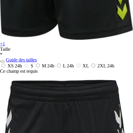
+1
Taille
*
Guide des tailles
XS
24h
S
M
24h
L
24h
XL
2XL
24h
Ce champ est requis